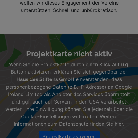
wollen wir dieses Engagement der Vereine
unterstützen. Schnell und unbürokratisch.
Projekte entdecken
Diese Karte zeigt die Standorte der Projekte an. Verwen
Karte überspringen und zum Abschnitt der Projektkach
Projektkarte nicht aktiv
Wenn Sie die Projektkarte durch einen Klick auf u.g.
Button aktivieren, erklären Sie sich gegenüber der
einverstanden, dass
Haus des Stiftens GmbH
personenbezogene Daten (z.B. IP-Adresse) an Google
Ireland Limited als Anbieter des Services übermittelt
und ggf. auch auf Servern in den USA verarbeitet
werden. Ihre Einwilligung können Sie jederzeit über die
Cookie-Einstellungen
widerrufen. Weitere
Informationen zum Datenschutz finden Sie
hier
.
Projektkarte aktivieren