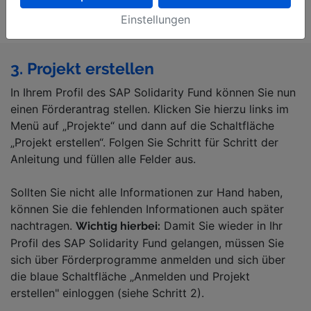
Einstellungen
3. Projekt erstellen
In Ihrem Profil des SAP Solidarity Fund können Sie nun
einen Förderantrag stellen. Klicken Sie hierzu links im
Menü auf „Projekte“ und dann auf die Schaltfläche
„Projekt erstellen“. Folgen Sie Schritt für Schritt der
Anleitung und füllen alle Felder aus.
Sollten Sie nicht alle Informationen zur Hand haben,
können Sie die fehlenden Informationen auch später
nachtragen.
Damit Sie wieder in Ihr
Wichtig hierbei:
Profil des SAP Solidarity Fund gelangen, müssen Sie
sich über Förderprogramme anmelden und sich über
die blaue Schaltfläche „Anmelden und Projekt
erstellen" einloggen (siehe Schritt 2).